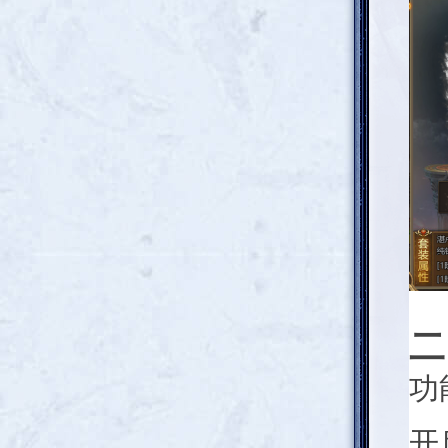
二
功
开