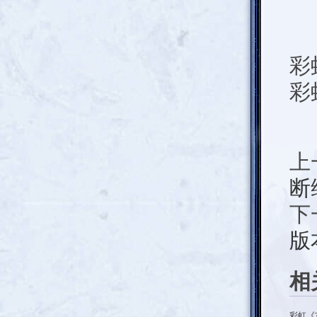
彩
彩
上
断
下
版
相
彩虹《玄