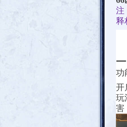
6
注
释
一
功
开
玩
害