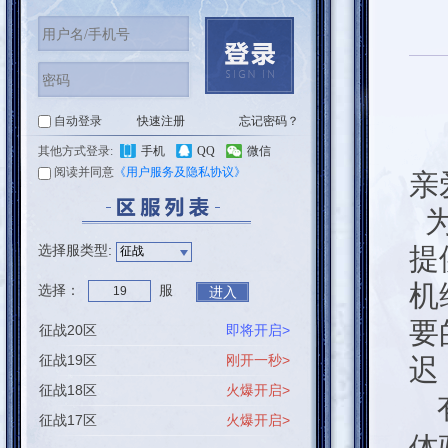
忘记密码？
自动登录
快速注册
其他方式登录:
手机
QQ
微信
阅读并同意
《用户服务及隐私协议》
亲
为
选择服类型:
提
机
选择
：
服
进入
要
征战20区
即将开启>
征战19区
刚开一秒>
迟
征战18区
火爆开启>
征战17区
火爆开启>