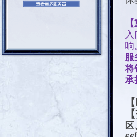
体
【
入
响
服
将
承
【
【
区