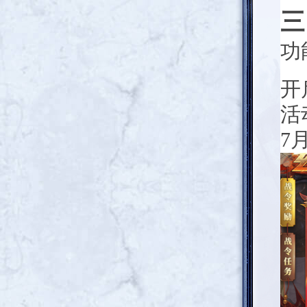
三
功
开
活
7